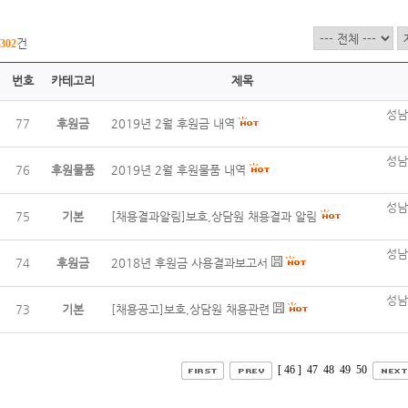
건
302
번호
카테고리
제목
성남
77
후원금
2019년 2월 후원금 내역
성남
76
후원물품
2019년 2월 후원물품 내역
성남
75
기본
[채용결과알림]보호,상담원 채용결과 알림
성남
74
후원금
2018년 후원금 사용결과보고서
성남
73
기본
[채용공고]보호,상담원 채용관련
[ 46 ]
47
48
49
50