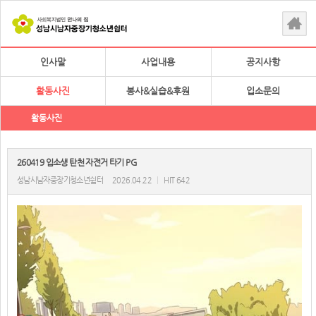
인사말
사업내용
공지사항
활동사진
봉사&실습&후원
입소문의
활동사진
260419 입소생 탄천 자전거 타기 PG
성남시남자중장기청소년쉼터
2026.04.22
|
HIT 642