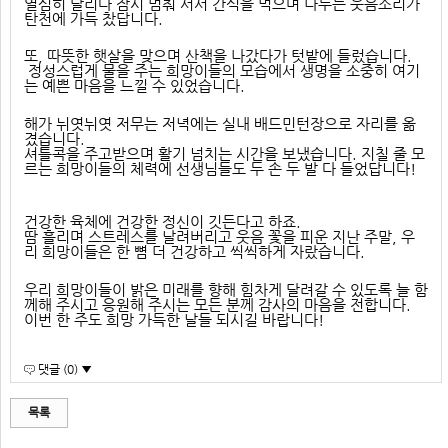
열심히 달리다 잠시 멈춰 서서 간식을 먹으며 나누는 웃음소리가 
탄천에 가득 찼답니다.
또, 따뜻한 햇살을 맞으며 산책을 나갔다가 텃밭에 들렀습니다.
 정성스럽게 물을 주는 희망이들의 모습에서 생명을 소중히 여기
는 예쁜 마음을 느낄 수 있었습니다.
해가 뉘엿뉘엿 저무는 저녁에는 실내 배드민턴장으로 자리를 옮
겼습니다.
셔틀콕을 주고받으며 활기 넘치는 시간을 보냈습니다. 지칠 줄 모
르는 희망이들의 체력에 선생님들도 두 손 두 발 다 들었답니다!
건강한 육체에 건강한 정신이 깃든다고 하죠. 
땀 흘리며 스트레스를 날려버리고 웃음 꽃을 피운 지난 주말, 우
리 희망이들은 한 뼘 더 건강하고 씩씩하게 자랐습니다.
우리 희망이들이 밝은 미래를 향해 힘차게 달려갈 수 있도록 늘 함
께해 주시고 응원해 주시는 모든 분께 감사의 마음을 전합니다. 
이번 한 주도 희망 가득한 날들 되시길 바랍니다!
댓글 (0) ▼
목록