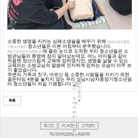
소중한 생명을 지키는 심폐소생술을 배우기 위해
성남시남자중장
청소년들은 이른 아침부터 분주했습니다.
기청소년쉼터
에 졸린 눈으로 도착한 우리 청소년들은 소
#경기도국민안전체험관
방관님들의 환영에 잠이 달아났는데요. 여느 아이들과 같이
처음엔 장난스럽게 교육에 임하였지만, 생명을 살릴 수 있는
교육라는 소방교님의 말씀에 진지하게 임하는 모습이 아주 보
기 좋았습니다.
주변의 가족과 친구, 어르신 등 소중한 사람들을 지키기 위한
골든타임 4분을 놓치지 않는 우리 성남시남자중장기청소년쉼
터 청소년들이 되길 기원합니다
댓
글
(0)
목록
▼
로그인
PC버젼
고객센터
개인정보취급방침
회원약관
|