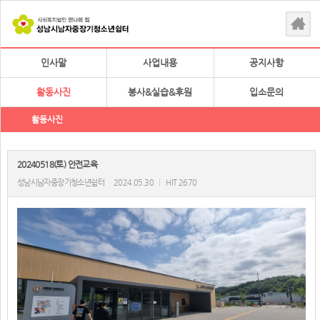
인사말
사업내용
공지사항
활동사진
봉사&실습&후원
입소문의
활동사진
20240518(토) 안전교육
성남시남자중장기청소년쉼터
2024.05.30
|
HIT 2670