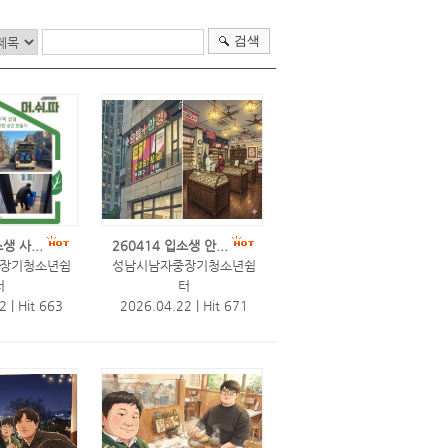
검색
생 사...
260414 입소생 안...
장기청소년쉼
성남시남자중장기청소년쉼
터
터
22
|
Hit 663
2026.04.22
|
Hit 671