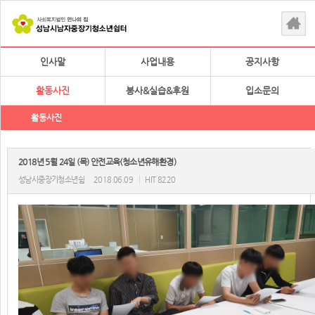
인사말
사업내용
공지사항
활동사진
봉사&실습&후원
입소문의
활동사진
2018년 5월 24일 (목) 안전교육(청소년유해환경)
성남시중장기청소년쉼
2018.06.09
|
HIT 8220