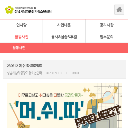
인사말
사업내용
공지사항
활동사진
봉사&실습&후원
입소문의
활동사진
230912 머.쉬.따 프로젝트
성남시남자중장기청소년쉼터
2023.09.13
|
HIT 2860