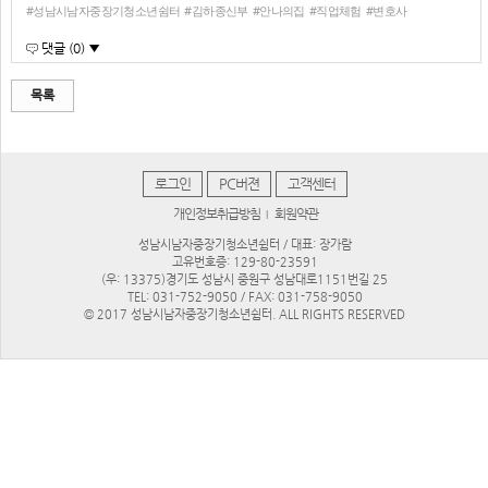
#성남시남자중장기청소년쉼터
#김하종신부
#안나의집
#직업체험
#변호사
댓글 (0) ▼
목록
로그인
PC버젼
고객센터
개인정보취급방침
회원약관
|
성남시남자중장기청소년쉼터 / 대표: 장가람
고유번호증: 129-80-23591
(우: 13375)경기도 성남시 중원구 성남대로1151번길 25
TEL: 031-752-9050 / FAX: 031-758-9050
© 2017 성남시남자중장기청소년쉼터. ALL RIGHTS RESERVED